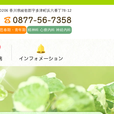
-0206 香川県綾歌郡宇多津町浜六番丁78-12
思春期・青年期
精神科 心療内科 神経内科