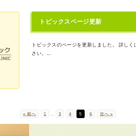
トピックスページ更新
トピックスのページを更新しました。 詳しく
さい。...
« 前へ
1
3
4
5
6
次へ »
…