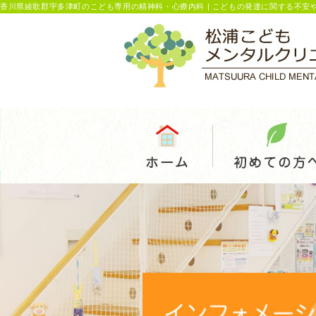
香川県綾歌郡宇多津町のこども専用の精神科・心療内科 | こどもの発達に関する不安