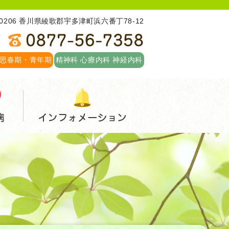
-0206 香川県綾歌郡宇多津町浜六番丁78-12
思春期・青年期
精神科 心療内科 神経内科