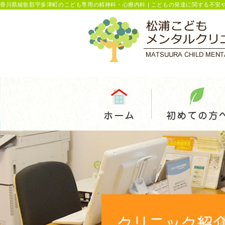
香川県綾歌郡宇多津町のこども専用の精神科・心療内科 | こどもの発達に関する不安